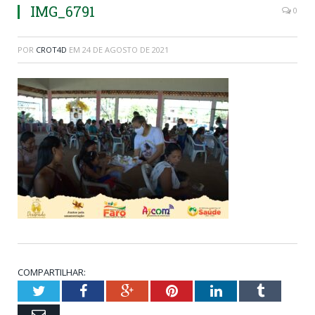
IMG_6791
0
POR
CROT4D
EM
24 DE AGOSTO DE 2021
COMPARTILHAR:
Twitter
Facebook
Google+
Pinterest
LinkedIn
Tumblr
Email