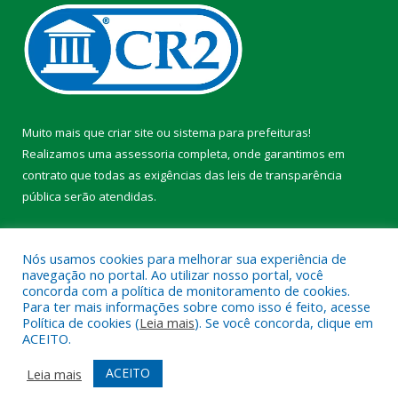
Muito mais que
criar site
ou
sistema para prefeituras
!
Realizamos uma
assessoria
completa, onde garantimos em
contrato que todas as exigências das
leis de transparência
pública
serão atendidas.
Conheça o
PNTP
e o
Radar da Transparência Pública
Nós usamos cookies para melhorar sua experiência de
navegação no portal. Ao utilizar nosso portal, você
concorda com a política de monitoramento de cookies.
Para ter mais informações sobre como isso é feito, acesse
Política de cookies (
Leia mais
). Se você concorda, clique em
Todos os direitos reservados a Prefeitura Municipal de Faro.
ACEITO.
Mapa do Site
Acessar Área Administrativa
ACEITO
Leia mais
Acessar Webmail