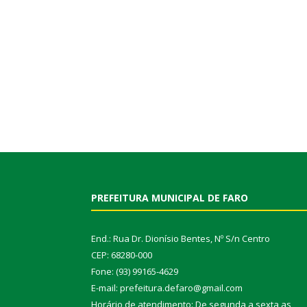
PREFEITURA MUNICIPAL DE FARO
End.: Rua Dr. Dionísio Bentes, Nº S/n Centro
CEP: 68280-000
Fone: (93) 99165-4629
E-mail: prefeitura.defaro@gmail.com
Horário de atendimento: De segunda a sexta as