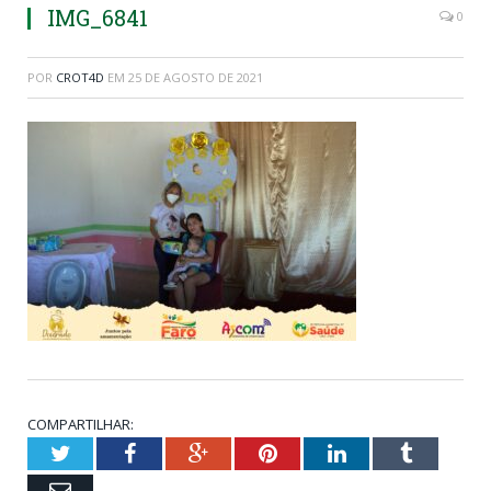
IMG_6841
0
POR
CROT4D
EM
25 DE AGOSTO DE 2021
COMPARTILHAR:
Twitter
Facebook
Google+
Pinterest
LinkedIn
Tumblr
Email