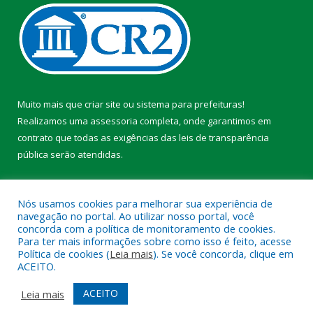
Muito mais que
criar site
ou
sistema para prefeituras
!
Realizamos uma
assessoria
completa, onde garantimos em
contrato que todas as exigências das
leis de transparência
pública
serão atendidas.
Conheça o
PNTP
e o
Radar da Transparência Pública
Nós usamos cookies para melhorar sua experiência de
navegação no portal. Ao utilizar nosso portal, você
concorda com a política de monitoramento de cookies.
Para ter mais informações sobre como isso é feito, acesse
Política de cookies (
Leia mais
). Se você concorda, clique em
Todos os direitos reservados a Prefeitura Municipal de Faro.
ACEITO.
Mapa do Site
Acessar Área Administrativa
ACEITO
Leia mais
Acessar Webmail