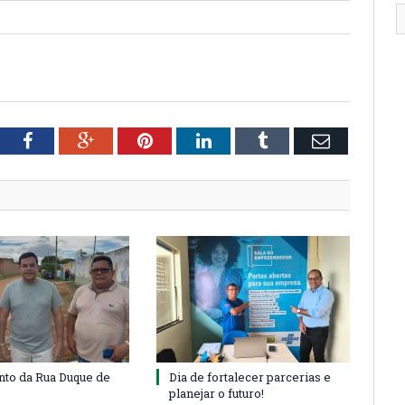
tter
Facebook
Google+
Pinterest
LinkedIn
Tumblr
Email
to da Rua Duque de
Dia de fortalecer parcerias e
planejar o futuro!