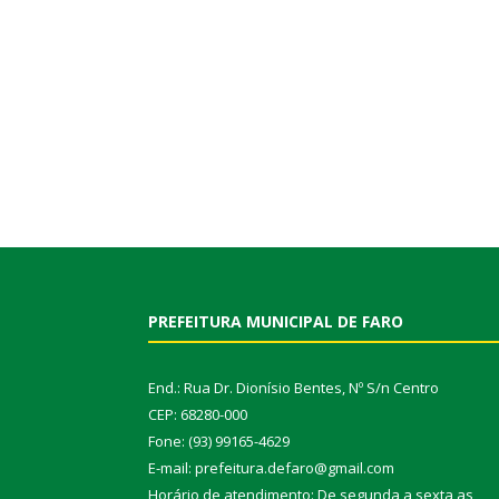
PREFEITURA MUNICIPAL DE FARO
End.: Rua Dr. Dionísio Bentes, Nº S/n Centro
CEP: 68280-000
Fone: (93) 99165-4629
E-mail: prefeitura.defaro@gmail.com
Horário de atendimento: De segunda a sexta as