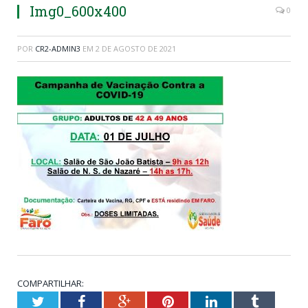
Img0_600x400
0
POR
CR2-ADMIN3
EM
2 DE AGOSTO DE 2021
COMPARTILHAR:
Twitter
Facebook
Google+
Pinterest
LinkedIn
Tumblr