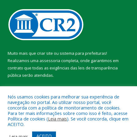
Muito mais que
criar site
ou
sistema para prefeituras
!
Realizamos uma
assessoria
completa, onde garantimos em
contrato que todas as exigências das
leis de transparência
pública
serão atendidas.
Conheça o
PNTP
e o
Radar da Transparência Pública
Nós usamos cookies para melhorar sua experiência de
navegação no portal. Ao utilizar nosso portal, você
concorda com a política de monitoramento de cookies.
Para ter mais informações sobre como isso é feito, acesse
Política de cookies (
Leia mais
). Se você concorda, clique em
Todos os direitos reservados a Prefeitura Municipal de Faro.
ACEITO.
Mapa do Site
Acessar Área Administrativa
ACEITO
Leia mais