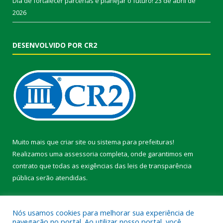
Dia de fortalecer parcerias e planejar o futuro!
23 de abril de
2026
DESENVOLVIDO POR CR2
Muito mais que
criar site
ou
sistema para prefeituras
!
Realizamos uma
assessoria
completa, onde garantimos em
contrato que todas as exigências das
leis de transparência
pública
serão atendidas.
Conheça o
PNTP
e o
Radar da Transparência Pública
Nós usamos cookies para melhorar sua experiência de
navegação no portal. Ao utilizar nosso portal, você