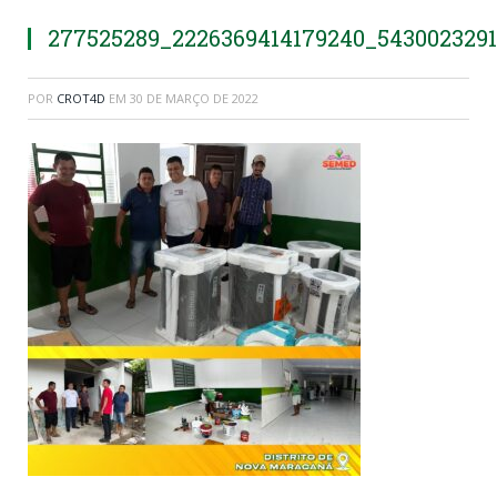
277525289_2226369414179240_543002329
POR
CROT4D
EM
30 DE MARÇO DE 2022