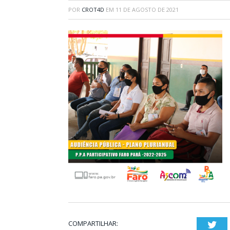
POR
CROT4D
EM
11 DE AGOSTO DE 2021
COMPARTILHAR:
Twi