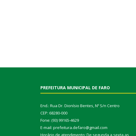
PREFEITURA MUNICIPAL DE FARO
End.: Rua Dr. Dionísio Bentes, Nº S/n Centro
CEP: 68280-000
Fone: (93) 99165-4629
E-mail: prefeitura.defaro@gmail.com
Horário de atendimento: De segunda a sexta as