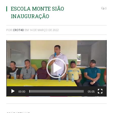
ESCOLA MONTE SIÃO
0
INAUGURAÇÃO
POR
CROT4D
EM
14 DE MARÇO DE 2022
Tocador
de
vídeo
00:00
05:05