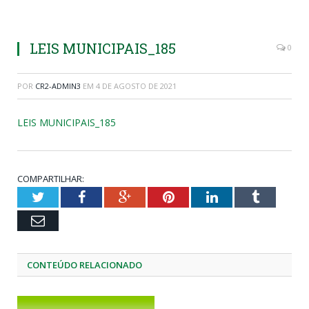
LEIS MUNICIPAIS_185
0
POR
CR2-ADMIN3
EM
4 DE AGOSTO DE 2021
LEIS MUNICIPAIS_185
COMPARTILHAR:
Twitter
Facebook
Google+
Pinterest
LinkedIn
Tumblr
Email
CONTEÚDO RELACIONADO