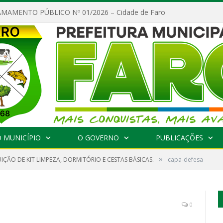
MAMENTO PÚBLICO Nº 01/2026 – Cidade de Faro
 MUNICÍPIO
O GOVERNO
PUBLICAÇÕES
»
UIÇÃO DE KIT LIMPEZA, DORMITÓRIO E CESTAS BÁSICAS.
capa-defesa
0