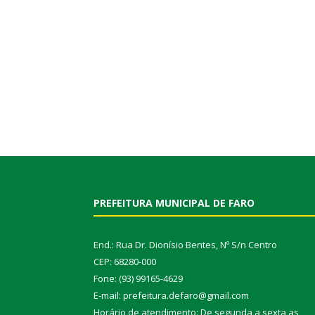
PREFEITURA MUNICIPAL DE FARO
End.: Rua Dr. Dionísio Bentes, Nº S/n Centro
CEP: 68280-000
Fone: (93) 99165-4629
E-mail: prefeitura.defaro@gmail.com
Horário de atendimento: De segunda a sexta as