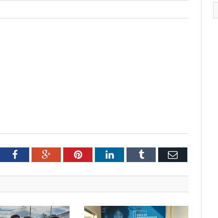
tter
Facebook
Google+
Pinterest
LinkedIn
Tumblr
Email