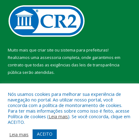
Muito mais que
criar site
ou
sistema para prefeituras
!
Realizamos uma
assessoria
completa, onde garantimos em
contrato que todas as exigências das
leis de transparência
pública
serão atendidas.
Conheça o
PNTP
e o
Radar da Transparência Pública
Nós usamos cookies para melhorar sua experiência de
navegação no portal. Ao utilizar nosso portal, você
concorda com a política de monitoramento de cookies.
Para ter mais informações sobre como isso é feito, acesse
Política de cookies (
Leia mais
). Se você concorda, clique em
Todos os direitos reservados a Prefeitura Municipal de Faro.
ACEITO.
Mapa do Site
Acessar Área Administrativa
ACEITO
Leia mais