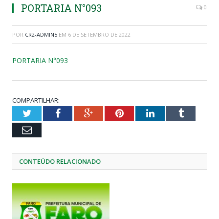
PORTARIA N°093
0
POR
CR2-ADMIN5
EM
6 DE SETEMBRO DE 2022
PORTARIA N°093
COMPARTILHAR:
Twitter
Facebook
Google+
Pinterest
LinkedIn
Tumblr
Email
CONTEÚDO RELACIONADO