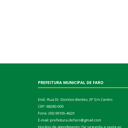
PREFEITURA MUNICIPAL DE FARO
End.: Rua Dr. Dionísio Bentes, Nº S/n Centro
CEP: 68280-000
Fone: (93) 99165-4629
E-mail: prefeitura.defaro@gmail.com
Horário de atendimento: De segunda a sexta as