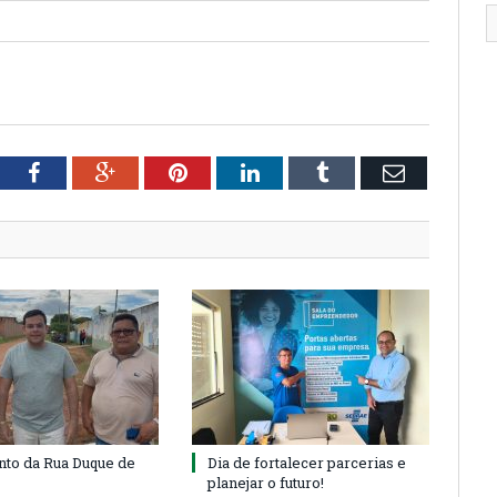
tter
Facebook
Google+
Pinterest
LinkedIn
Tumblr
Email
to da Rua Duque de
Dia de fortalecer parcerias e
planejar o futuro!