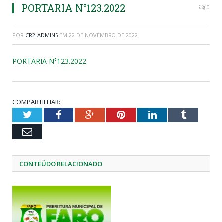
PORTARIA N°123.2022
0
POR
CR2-ADMIN5
EM
22 DE NOVEMBRO DE 2022
PORTARIA N°123.2022
COMPARTILHAR:
Twitter
Facebook
Google+
Pinterest
LinkedIn
Tumblr
Email
CONTEÚDO RELACIONADO