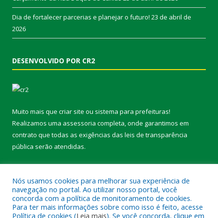
Dia de fortalecer parcerias e planejar o futuro!
23 de abril de
2026
DESENVOLVIDO POR CR2
Muito mais que
criar site
ou
sistema para prefeituras
!
Realizamos uma
assessoria
completa, onde garantimos em
contrato que todas as exigências das
leis de transparência
pública
serão atendidas.
Conheça o
PNTP
e o
Radar da Transparência Pública
Nós usamos cookies para melhorar sua experiência de
navegação no portal. Ao utilizar nosso portal, você
concorda com a política de monitoramento de cookies.
Para ter mais informações sobre como isso é feito, acesse
Política de cookies (
Leia mais
). Se você concorda, clique em