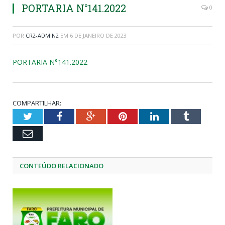
PORTARIA N°141.2022
0
POR
CR2-ADMIN2
EM
6 DE JANEIRO DE 2023
PORTARIA N°141.2022
COMPARTILHAR:
Twitter
Facebook
Google+
Pinterest
LinkedIn
Tumblr
Email
CONTEÚDO RELACIONADO