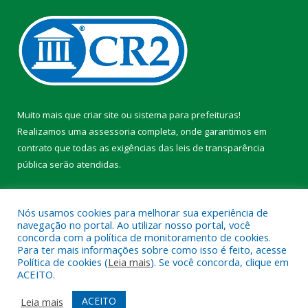
Muito mais que
criar site
ou
sistema para prefeituras
!
Realizamos uma
assessoria
completa, onde garantimos em
contrato que todas as exigências das
leis de transparência
pública
serão atendidas.
Conheça o
PNTP
e o
Radar da Transparência Pública
Nós usamos cookies para melhorar sua experiência de
navegação no portal. Ao utilizar nosso portal, você
concorda com a política de monitoramento de cookies.
Para ter mais informações sobre como isso é feito, acesse
Política de cookies (
Leia mais
). Se você concorda, clique em
Todos os direitos reservados a Prefeitura Municipal de Faro.
ACEITO.
Mapa do Site
Acessar Área Administrativa
ACEITO
Leia mais