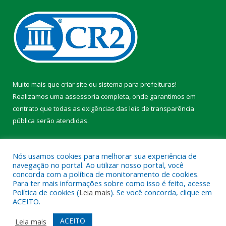
Muito mais que
criar site
ou
sistema para prefeituras
!
Realizamos uma
assessoria
completa, onde garantimos em
contrato que todas as exigências das
leis de transparência
pública
serão atendidas.
Conheça o
PNTP
e o
Radar da Transparência Pública
Nós usamos cookies para melhorar sua experiência de
navegação no portal. Ao utilizar nosso portal, você
concorda com a política de monitoramento de cookies.
Para ter mais informações sobre como isso é feito, acesse
Política de cookies (
Leia mais
). Se você concorda, clique em
Todos os direitos reservados a Prefeitura Municipal de Faro.
ACEITO.
Mapa do Site
Acessar Área Administrativa
ACEITO
Leia mais