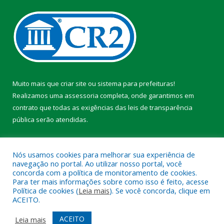
Muito mais que
criar site
ou
sistema para prefeituras
!
Realizamos uma
assessoria
completa, onde garantimos em
contrato que todas as exigências das
leis de transparência
pública
serão atendidas.
Conheça o
PNTP
e o
Radar da Transparência Pública
Nós usamos cookies para melhorar sua experiência de
navegação no portal. Ao utilizar nosso portal, você
concorda com a política de monitoramento de cookies.
Para ter mais informações sobre como isso é feito, acesse
Política de cookies (
Leia mais
). Se você concorda, clique em
Todos os direitos reservados a Prefeitura Municipal de Faro.
ACEITO.
Mapa do Site
Acessar Área Administrativa
ACEITO
Leia mais