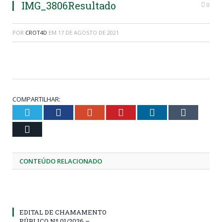
IMG_3806Resultado
0
POR
CROT4D
EM
17 DE AGOSTO DE 2021
COMPARTILHAR:
Twitter
Facebook
Google+
Pinterest
LinkedIn
Tumblr
Email
CONTEÚDO RELACIONADO
EDITAL DE CHAMAMENTO
PÚBLICO Nº 01/2026 –