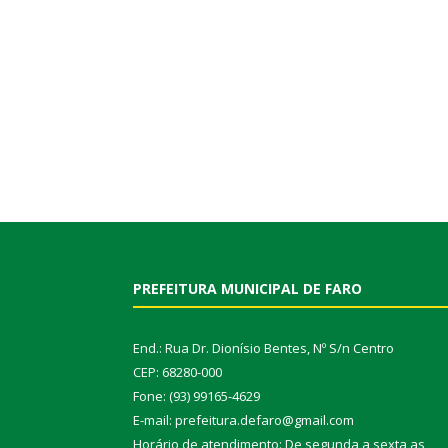
PREFEITURA MUNICIPAL DE FARO
End.: Rua Dr. Dionísio Bentes, Nº S/n Centro
CEP: 68280-000
Fone: (93) 99165-4629
E-mail: prefeitura.defaro@gmail.com
Horário de atendimento: De segunda a sexta as