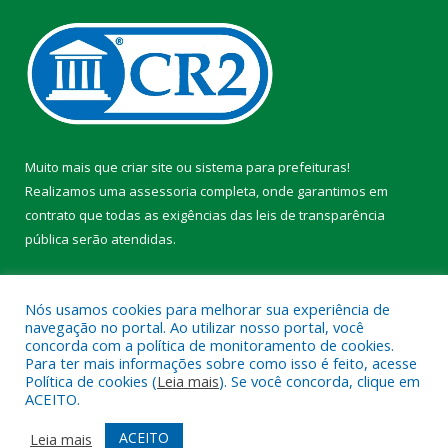
Muito mais que
criar site
ou
sistema para prefeituras
!
Realizamos uma
assessoria
completa, onde garantimos em
contrato que todas as exigências das
leis de transparência
pública
serão atendidas.
Conheça o
PNTP
e o
Radar da Transparência Pública
Nós usamos cookies para melhorar sua experiência de
navegação no portal. Ao utilizar nosso portal, você
concorda com a política de monitoramento de cookies.
Para ter mais informações sobre como isso é feito, acesse
Política de cookies (
Leia mais
). Se você concorda, clique em
Todos os direitos reservados a Prefeitura Municipal de Faro.
ACEITO.
Mapa do Site
Acessar Área Administrativa
ACEITO
Leia mais