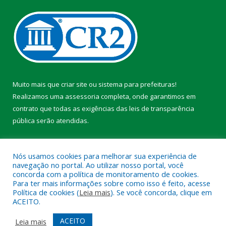
Muito mais que
criar site
ou
sistema para prefeituras
!
Realizamos uma
assessoria
completa, onde garantimos em
contrato que todas as exigências das
leis de transparência
pública
serão atendidas.
Conheça o
PNTP
e o
Radar da Transparência Pública
Nós usamos cookies para melhorar sua experiência de
navegação no portal. Ao utilizar nosso portal, você
concorda com a política de monitoramento de cookies.
Para ter mais informações sobre como isso é feito, acesse
Política de cookies (
Leia mais
). Se você concorda, clique em
Todos os direitos reservados a Prefeitura Municipal de Faro.
ACEITO.
Mapa do Site
Acessar Área Administrativa
ACEITO
Leia mais