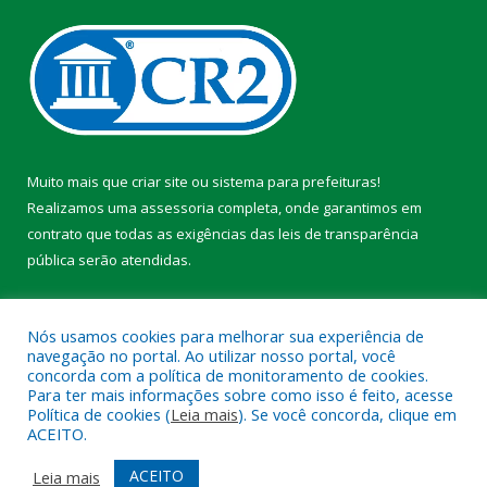
Muito mais que
criar site
ou
sistema para prefeituras
!
Realizamos uma
assessoria
completa, onde garantimos em
contrato que todas as exigências das
leis de transparência
pública
serão atendidas.
Conheça o
PNTP
e o
Radar da Transparência Pública
Nós usamos cookies para melhorar sua experiência de
navegação no portal. Ao utilizar nosso portal, você
concorda com a política de monitoramento de cookies.
Para ter mais informações sobre como isso é feito, acesse
Política de cookies (
Leia mais
). Se você concorda, clique em
Todos os direitos reservados a Prefeitura Municipal de Faro.
ACEITO.
Mapa do Site
Acessar Área Administrativa
ACEITO
Leia mais