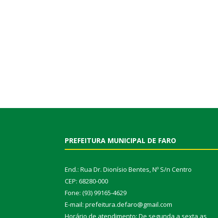
PREFEITURA MUNICIPAL DE FARO
End.: Rua Dr. Dionísio Bentes, Nº S/n Centro
CEP: 68280-000
Fone: (93) 99165-4629
E-mail: prefeitura.defaro@gmail.com
Horário de atendimento: De segunda a sexta as