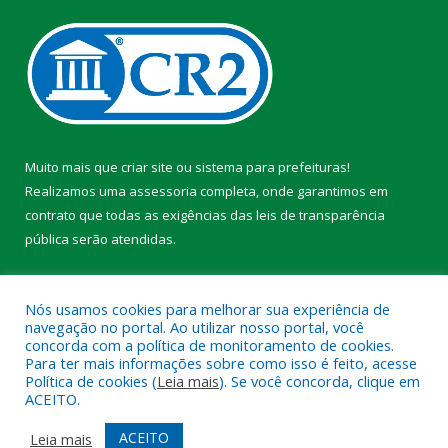
Muito mais que
criar site
ou
sistema para prefeituras
!
Realizamos uma
assessoria
completa, onde garantimos em
contrato que todas as exigências das
leis de transparência
pública
serão atendidas.
Conheça o
PNTP
e o
Radar da Transparência Pública
Nós usamos cookies para melhorar sua experiência de
navegação no portal. Ao utilizar nosso portal, você
concorda com a política de monitoramento de cookies.
Para ter mais informações sobre como isso é feito, acesse
Política de cookies (
Leia mais
). Se você concorda, clique em
Todos os direitos reservados a Prefeitura Municipal de Faro.
ACEITO.
Mapa do Site
Acessar Área Administrativa
ACEITO
Leia mais