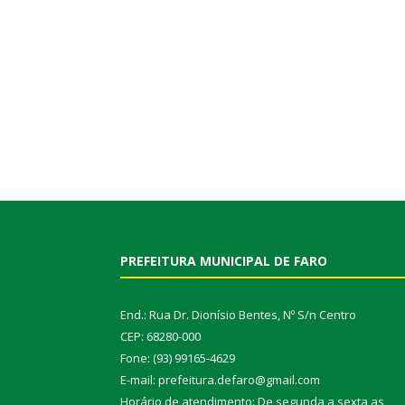
PREFEITURA MUNICIPAL DE FARO
End.: Rua Dr. Dionísio Bentes, Nº S/n Centro
CEP: 68280-000
Fone: (93) 99165-4629
E-mail: prefeitura.defaro@gmail.com
Horário de atendimento: De segunda a sexta as