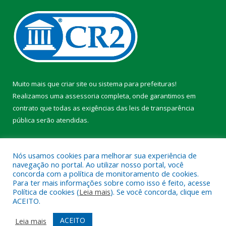
Muito mais que
criar site
ou
sistema para prefeituras
!
Realizamos uma
assessoria
completa, onde garantimos em
contrato que todas as exigências das
leis de transparência
pública
serão atendidas.
Conheça o
PNTP
e o
Radar da Transparência Pública
Nós usamos cookies para melhorar sua experiência de
navegação no portal. Ao utilizar nosso portal, você
concorda com a política de monitoramento de cookies.
Para ter mais informações sobre como isso é feito, acesse
Política de cookies (
Leia mais
). Se você concorda, clique em
Todos os direitos reservados a Prefeitura Municipal de Faro.
ACEITO.
Mapa do Site
Acessar Área Administrativa
ACEITO
Leia mais