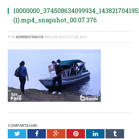
10000000_374508634099934_143821704195
(1).mp4_snapshot_00.07.376
POR
ADMINISTRADOR
EM
6 DE AGOSTO DE 2021
COMPARTILHAR:
Twitter
Facebook
Google+
Pinterest
LinkedIn
Tumblr