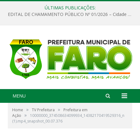
ÚLTIMAS PUBLICAÇÕES:
EDITAL DE CHAMAMENTO PÚBLICO Nº 01/2026 – Cidade de Faro
MENU
»
»
Home
TV Prefeitura
Prefeitura em
»
Ação
10000000_374508634099934_14382170419529316_n
(1).mp4_snapshot_00.07.376