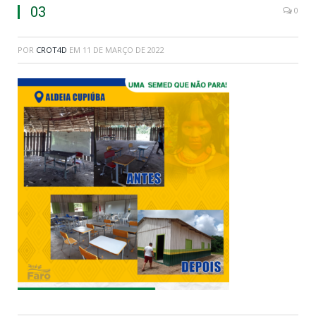
03
0
POR
CROT4D
EM
11 DE MARÇO DE 2022