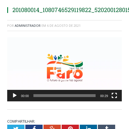
201080014_1080746529119822_52020012801
POR
ADMINISTRADOR
EM
6 DE AGOSTO DE 2021
Tocador
de
vídeo
00:00
00:29
COMPARTILHAR:
Twitter
Facebook
Google+
Pinterest
LinkedIn
Tumblr