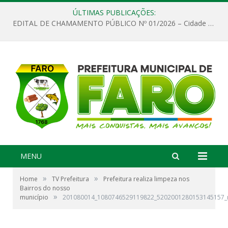
ÚLTIMAS PUBLICAÇÕES:
EDITAL DE CHAMAMENTO PÚBLICO Nº 01/2026 – Cidade de Faro
MENU
»
»
Home
TV Prefeitura
Prefeitura realiza limpeza nos
Bairros do nosso
»
município
201080014_1080746529119822_5202001280153145157_