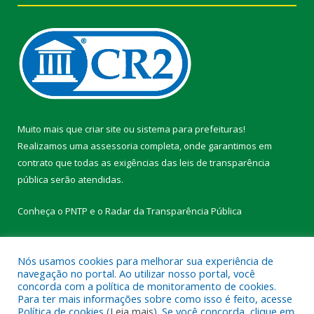
Muito mais que
criar site
ou
sistema para prefeituras
!
Realizamos uma
assessoria
completa, onde garantimos em
contrato que todas as exigências das
leis de transparência
pública
serão atendidas.
Conheça o
PNTP
e o
Radar da Transparência Pública
Nós usamos cookies para melhorar sua experiência de
navegação no portal. Ao utilizar nosso portal, você
Todos os direitos reservados a Prefeitura Municipal de Faro.
concorda com a política de monitoramento de cookies.
Para ter mais informações sobre como isso é feito, acesse
Política de cookies (
Leia mais
). Se você concorda, clique em