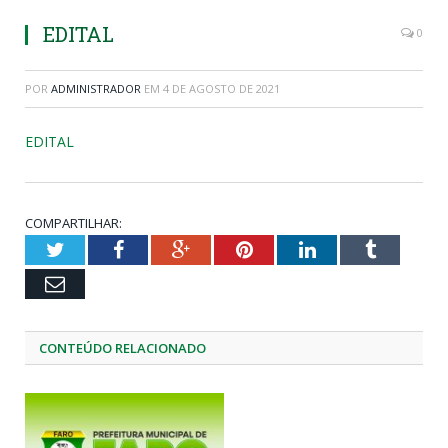
EDITAL
0
POR
ADMINISTRADOR
EM
4 DE AGOSTO DE 2021
EDITAL
COMPARTILHAR:
Twitter
Facebook
Google+
Pinterest
LinkedIn
Tumblr
Email
CONTEÚDO RELACIONADO