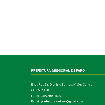
PREFEITURA MUNICIPAL DE FARO
End.: Rua Dr. Dionísio Bentes, Nº S/n Centro
CEP: 68280-000
Fone: (93) 99165-4629
E-mail: prefeitura.defaro@gmail.com