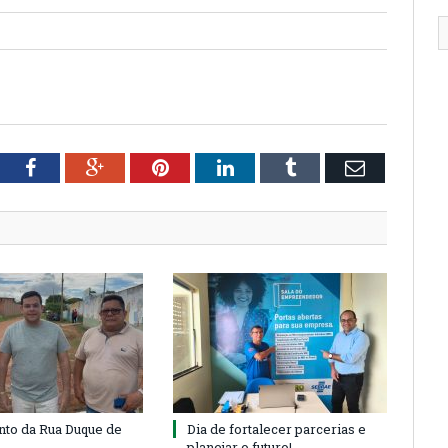
tter
Facebook
Google+
Pinterest
LinkedIn
Tumblr
Email
to da Rua Duque de
Dia de fortalecer parcerias e
planejar o futuro!