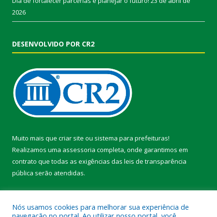
Dia de fortalecer parcerias e planejar o futuro!
23 de abril de
2026
DESENVOLVIDO POR CR2
Muito mais que
criar site
ou
sistema para prefeituras
!
Realizamos uma
assessoria
completa, onde garantimos em
contrato que todas as exigências das
leis de transparência
pública
serão atendidas.
Conheça o
PNTP
e o
Radar da Transparência Pública
Nós usamos cookies para melhorar sua experiência de
navegação no portal. Ao utilizar nosso portal, você