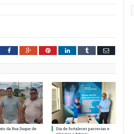
tter
Facebook
Google+
Pinterest
LinkedIn
Tumblr
Email
to da Rua Duque de
Dia de fortalecer parcerias e