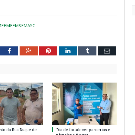
PMFFMEFMSFMASC
tter
Facebook
Google+
Pinterest
LinkedIn
Tumblr
Email
to da Rua Duque de
Dia de fortalecer parcerias e