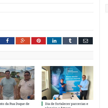
tter
Facebook
Google+
Pinterest
LinkedIn
Tumblr
Email
to da Rua Duque de
Dia de fortalecer parcerias e