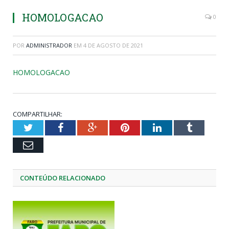
HOMOLOGACAO
0
POR
ADMINISTRADOR
EM
4 DE AGOSTO DE 2021
HOMOLOGACAO
COMPARTILHAR:
Twitter
Facebook
Google+
Pinterest
LinkedIn
Tumblr
Email
CONTEÚDO RELACIONADO