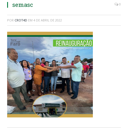
semasc
0
POR
CROT4D
EM
4 DE ABRIL DE 2022