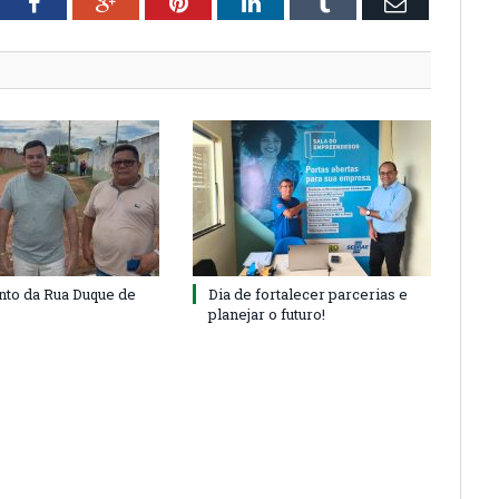
tter
Facebook
Google+
Pinterest
LinkedIn
Tumblr
Email
to da Rua Duque de
Dia de fortalecer parcerias e
planejar o futuro!