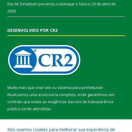
Dia de fortalecer parcerias e planejar o futuro!
23 de abril de
2026
DESENVOLVIDO POR CR2
Muito mais que
criar site
ou
sistema para prefeituras
!
Realizamos uma
assessoria
completa, onde garantimos em
contrato que todas as exigências das
leis de transparência
pública
serão atendidas.
Conheça o
PNTP
e o
Radar da Transparência Pública
Nós usamos cookies para melhorar sua experiência de