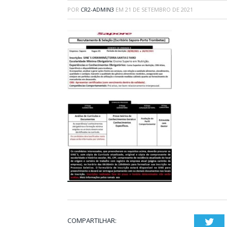
POR
CR2-ADMIN3
EM
21 DE SETEMBRO DE 2021
COMPARTILHAR:
Twi