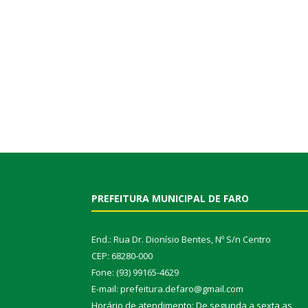
PREFEITURA MUNICIPAL DE FARO
End.: Rua Dr. Dionísio Bentes, Nº S/n Centro
CEP: 68280-000
Fone: (93) 99165-4629
E-mail: prefeitura.defaro@gmail.com
Horário de atendimento: De segunda a sexta as