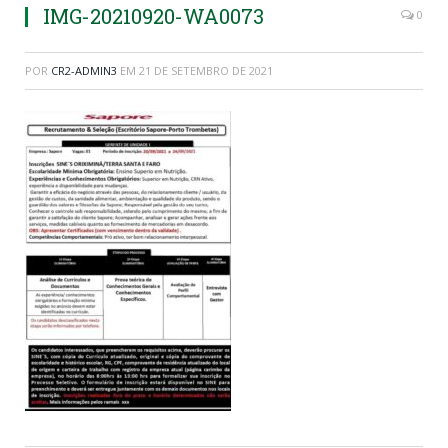
IMG-20210920-WA0073
0
POR
CR2-ADMIN3
EM
21 DE SETEMBRO DE 2021