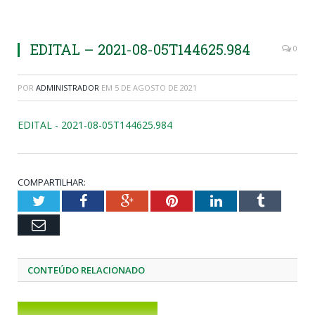
EDITAL – 2021-08-05T144625.984
0
POR
ADMINISTRADOR
EM
5 DE AGOSTO DE 2021
EDITAL - 2021-08-05T144625.984
COMPARTILHAR:
Twitter
Facebook
Google+
Pinterest
LinkedIn
Tumblr
Email
CONTEÚDO RELACIONADO