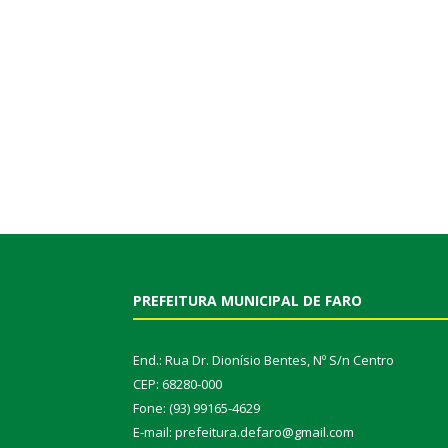
PREFEITURA MUNICIPAL DE FARO
End.: Rua Dr. Dionísio Bentes, Nº S/n Centro
CEP: 68280-000
Fone: (93) 99165-4629
E-mail: prefeitura.defaro@gmail.com