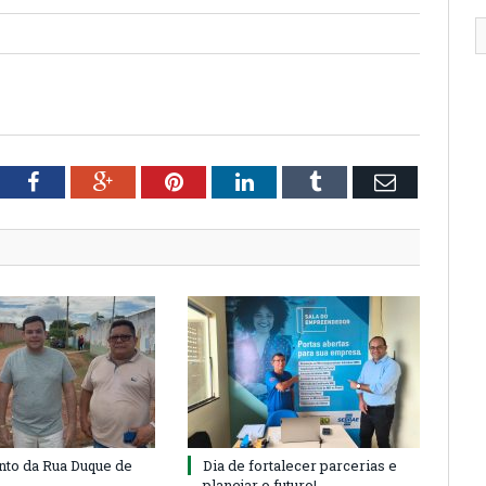
tter
Facebook
Google+
Pinterest
LinkedIn
Tumblr
Email
to da Rua Duque de
Dia de fortalecer parcerias e
planejar o futuro!