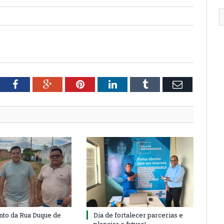
tter
Facebook
Google+
Pinterest
LinkedIn
Tumblr
Email
to da Rua Duque de
Dia de fortalecer parcerias e