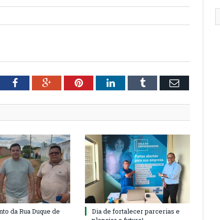
tter
Facebook
Google+
Pinterest
LinkedIn
Tumblr
Email
to da Rua Duque de
Dia de fortalecer parcerias e