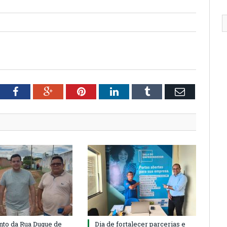
tter
Facebook
Google+
Pinterest
LinkedIn
Tumblr
Email
to da Rua Duque de
Dia de fortalecer parcerias e