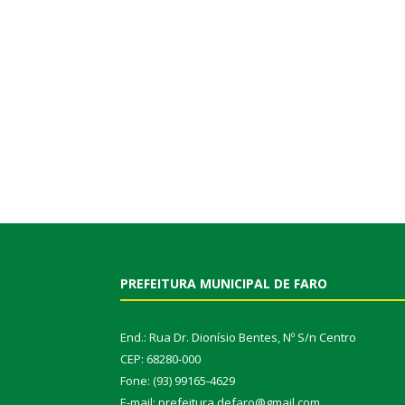
PREFEITURA MUNICIPAL DE FARO
End.: Rua Dr. Dionísio Bentes, Nº S/n Centro
CEP: 68280-000
Fone: (93) 99165-4629
E-mail: prefeitura.defaro@gmail.com