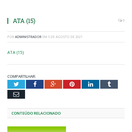
ATA (15)
0
POR
ADMINISTRADOR
EM
5 DE AGOSTO DE 2021
ATA (15)
COMPARTILHAR:
Twitter
Facebook
Google+
Pinterest
LinkedIn
Tumblr
Email
CONTEÚDO RELACIONADO