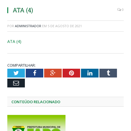
ATA (4)
0
POR
ADMINISTRADOR
EM
5 DE AGOSTO DE 2021
ATA (4)
COMPARTILHAR:
Twitter
Facebook
Google+
Pinterest
LinkedIn
Tumblr
Email
CONTEÚDO RELACIONADO